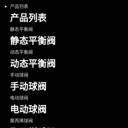
产品列表
产品列表
静态平衡阀
静态平衡阀
动态平衡阀
动态平衡阀
手动球阀
手动球阀
电动球阀
电动球阀
聚丙烯球阀